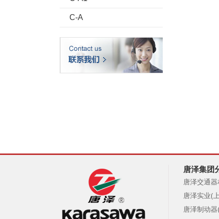
C-A
唐泽集团
唐泽交通器
唐泽实业(
唐泽制动器