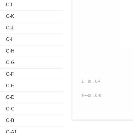
C-L
C-K
C-J
C-I
C-H
C-G
C-F
上一篇：
C-I
C-E
下一篇：
C-K
C-D
C-C
C-B
C-A1