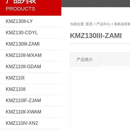
产品列表
PRODUCTS
KMZ130II-LY
当前位置 :
首页
>
产品中心
>
非机动车
KMZ130-CDYL
KMZ130III-ZAMI
KMZ130III-ZAMI
KMZ110II-WXAM
产品简介
KMZ110II-GDAM
KMZ110I
KMZ110II
KMZ110IF-ZJAM
KMZ110II-XWAM
KMZ110IV-XN2